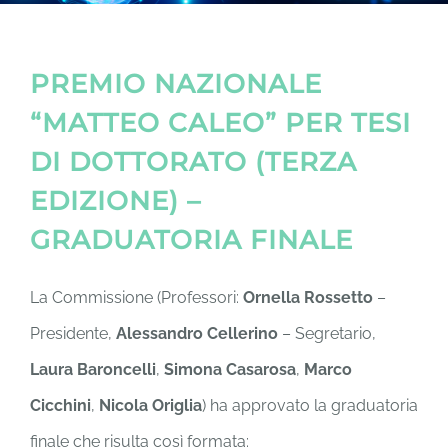
MATTEO
DONA
PREMIO NAZIONALE
“MATTEO CALEO” PER TESI
DI DOTTORATO (TERZA
EDIZIONE) –
GRADUATORIA FINALE
La Commissione (Professori:
Ornella Rossetto
–
Presidente,
Alessandro Cellerino
– Segretario,
Laura Baroncelli
,
Simona Casarosa
,
Marco
Cicchini
,
Nicola Origlia
) ha approvato la graduatoria
finale che risulta così formata: