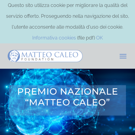
Questo sito utilizza cookie per migliorare la qualità del
servizio offerto. Proseguendo nella navigazione del sito,
l'utente acconsente alle modalità d'uso dei cookie.
Informativa cookies
(file pdf)
OK
Salta
Tog
al
Nav
contenuto
HOME
PREMIO NAZIONALE
LA FONDAZIONE
“MATTEO CALEO”
ATTIVITÀ