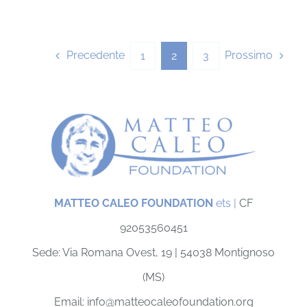
Precedente
Prossimo
1
2
3
MATTEO CALEO FOUNDATION
ets |
CF
92053560451
Sede: Via Romana Ovest, 19 |
54038 Montignoso
(MS)
Email: info@matteocaleofoundation.org